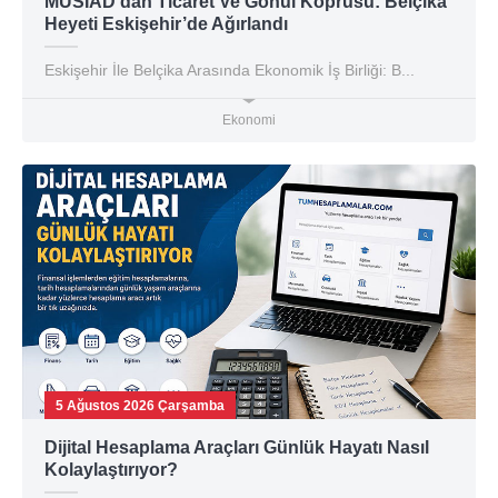
MÜSİAD’dan Ticaret Ve Gönül Köprüsü: Belçika
Heyeti Eskişehir’de Ağırlandı
Eskişehir İle Belçika Arasında Ekonomik İş Birliği: B...
Ekonomi
5 Ağustos 2026 Çarşamba
Dijital Hesaplama Araçları Günlük Hayatı Nasıl
Kolaylaştırıyor?