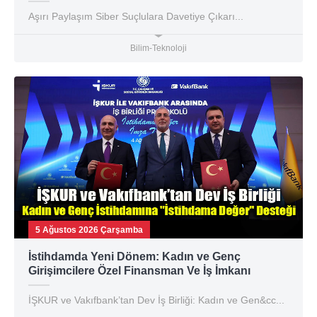
Aşırı Paylaşım Siber Suçlulara Davetiye Çıkarı...
Bilim-Teknoloji
5 Ağustos 2026 Çarşamba
İstihdamda Yeni Dönem: Kadın ve Genç
Girişimcilere Özel Finansman Ve İş İmkanı
İŞKUR ve Vakıfbank’tan Dev İş Birliği: Kadın ve Gen&cc...