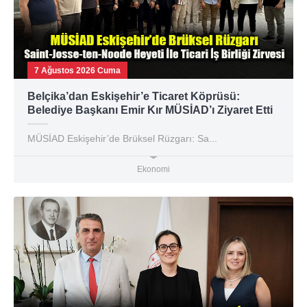
7 Ağustos 2026 Cuma
Belçika’dan Eskişehir’e Ticaret Köprüsü:
Belediye Başkanı Emir Kır MÜSİAD’ı Ziyaret Etti
MÜSİAD Eskişehir’de Brüksel Rüzgarı: Sa...
Ekonomi