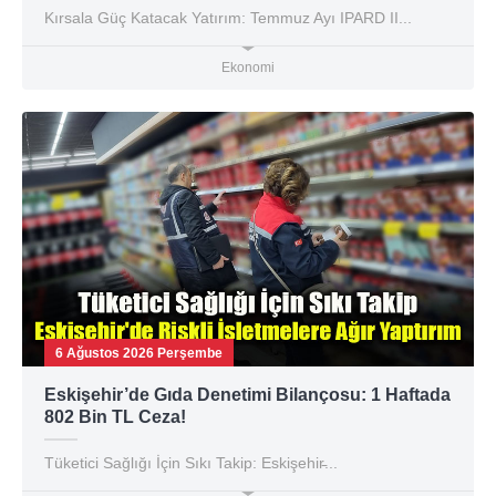
Kırsala Güç Katacak Yatırım: Temmuz Ayı IPARD II...
Ekonomi
6 Ağustos 2026 Perşembe
Eskişehir’de Gıda Denetimi Bilançosu: 1 Haftada
802 Bin TL Ceza!
Tüketici Sağlığı İçin Sıkı Takip: Eskişehir̵...