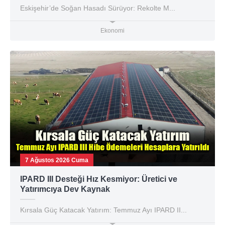
Eskişehir’de Soğan Hasadı Sürüyor: Rekolte M...
Ekonomi
7 Ağustos 2026 Cuma
IPARD III Desteği Hız Kesmiyor: Üretici ve
Yatırımcıya Dev Kaynak
Kırsala Güç Katacak Yatırım: Temmuz Ayı IPARD II...