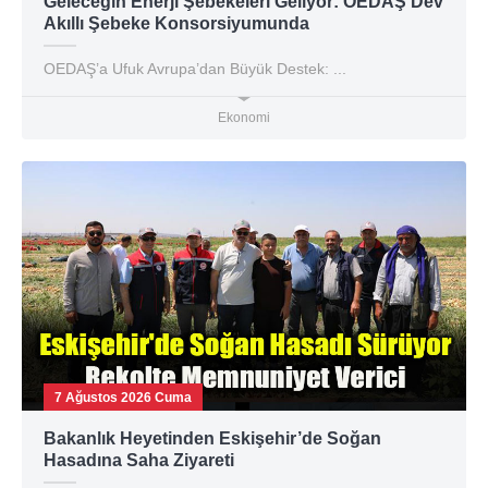
Geleceğin Enerji Şebekeleri Geliyor: OEDAŞ Dev
Akıllı Şebeke Konsorsiyumunda
OEDAŞ’a Ufuk Avrupa’dan Büyük Destek: ...
Ekonomi
7 Ağustos 2026 Cuma
Bakanlık Heyetinden Eskişehir’de Soğan
Hasadına Saha Ziyareti