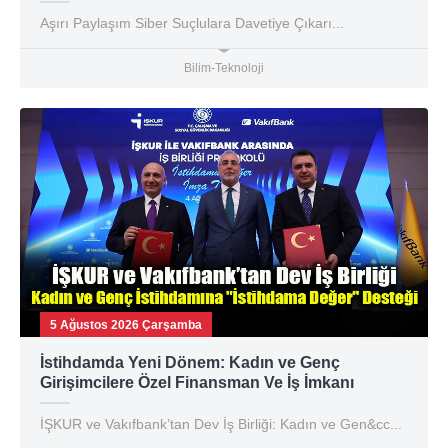
Aşırı Paylaşım Siber Suçlulara Davetiye Çıkarı...
Bilim-Teknoloji
5 Ağustos 2026 Çarşamba
İstihdamda Yeni Dönem: Kadın ve Genç
Girişimcilere Özel Finansman Ve İş İmkanı
İŞKUR ve Vakıfbank’tan Dev İş Birliği: Kadın ve Gen&cc...