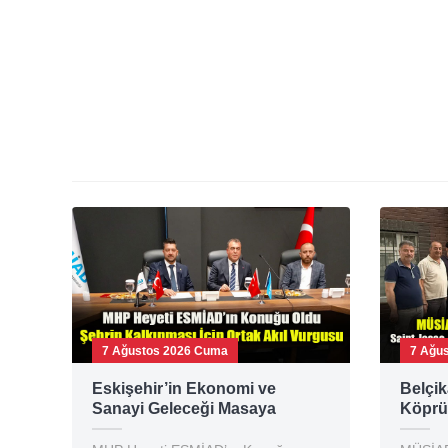
7 Ağustos 2026 Cuma
7 Ağu
Eskişehir’in Ekonomi ve
Belçik
Sanayi Geleceği Masaya
Köprü
Yatırıldı: ESMİAD ile MHP
Emir K