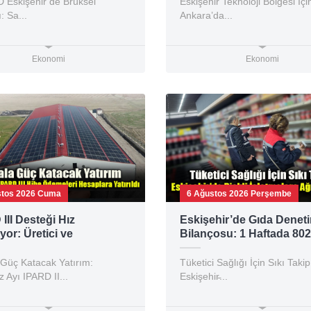
Eskişehir’de Brüksel
Eskişehir Teknoloji Bölgesi İçi
: Sa...
Ankara’da...
Ekonomi
Ekonomi
stos 2026 Cuma
6 Ağustos 2026 Perşembe
III Desteği Hız
Eskişehir’de Gıda Denet
or: Üretici ve
Bilançosu: 1 Haftada 802
ımcıya Dev Kaynak
TL Ceza!
 Güç Katacak Yatırım:
Tüketici Sağlığı İçin Sıkı Takip
Ayı IPARD II...
Eskişehir̵...