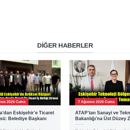
DİĞER HABERLER
stos 2026 Cuma
7 Ağustos 2026 Cuma
a’dan Eskişehir’e Ticaret
ATAP’tan Sanayi ve Tekn
sü: Belediye Başkanı
Bakanlığı’na Üst Düzey Z
ır MÜSİAD’ı Ziyaret Etti