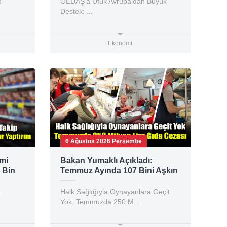
n
OEDAŞ’a Ufuk Avrupa’dan Büyük
Destek: ...
Ekonomi
6 Ağustos 2026 Perşembe
imi
Bakan Yumaklı Açıkladı:
 Bin
Temmuz Ayında 107 Bini Aşkın
Gıda Denetimi Yapıldı
:
Halk Sağlığıyla Oynayanlara Geçit
Yok: Temmuzda 250 M...