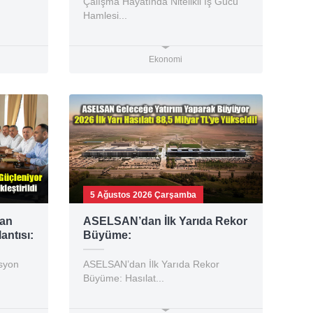
Çalışma Hayatında Nitelikli İş Gücü
Hamlesi...
Ekonomi
5 Ağustos 2026 Çarşamba
man
ASELSAN’dan İlk Yarıda Rekor
ntısı:
Büyüme:
dı
syon
ASELSAN’dan İlk Yarıda Rekor
Büyüme: Hasılat...