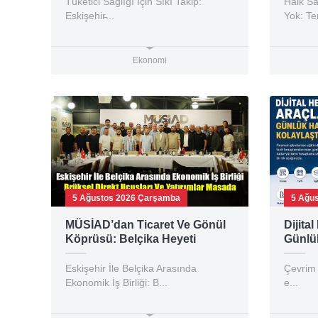
Tüketici Sağlığı İçin Sıkı Takip:
Halk Sa
Eskişehir̵...
Yok: T
Ekonomi
5 Ağustos 2026 Çarşamba
5 Ağu
MÜSİAD’dan Ticaret Ve Gönül
Dijita
Köprüsü: Belçika Heyeti
Günlük
Eskişehir’de Ağırlandı
Kolayl
Eskişehir İle Belçika Arasında
Çevrim 
Ekonomik İş Birliği: B...
e...