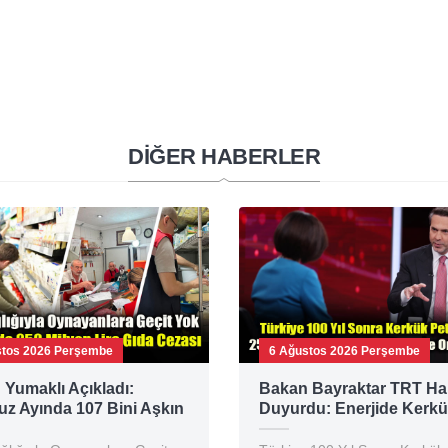
DİĞER HABERLER
stos 2026 Perşembe
6 Ağustos 2026 Perşembe
Yumaklı Açıkladı:
Bakan Bayraktar TRT Ha
z Ayında 107 Bini Aşkın
Duyurdu: Enerjide Kerkü
enetimi Yapıldı
Gabar ve Karadeniz Ham