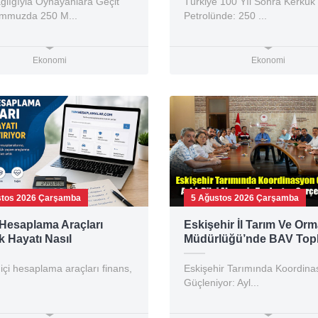
ğlığıyla Oynayanlara Geçit
Türkiye 100 Yıl Sonra Kerkük
emmuzda 250 M...
Petrolünde: 250 ...
Ekonomi
Ekonomi
stos 2026 Çarşamba
5 Ağustos 2026 Çarşamba
l Hesaplama Araçları
Eskişehir İl Tarım Ve Or
 Hayatı Nasıl
Müdürlüğü’nde BAV Topla
aştırıyor?
Çalışmalar Masaya Yatırıl
içi hesaplama araçları finans,
Eskişehir Tarımında Koordina
Güçleniyor: Ayl...