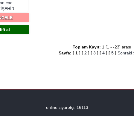
an cad.
IŞEHIR
İNCELE
ifi al
Toplam Kayıt:
1 [1 - -23] aras
Sayfa:
[
1
]
[
2
]
[
3
]
[
4
]
[
5
]
Sonraki
online ziyaretçi: 16113