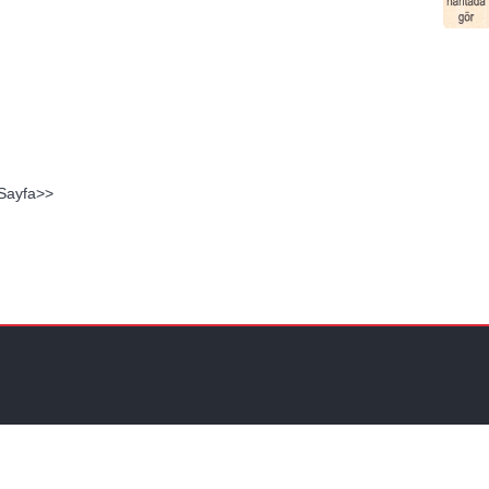
ı
 Sayfa>>