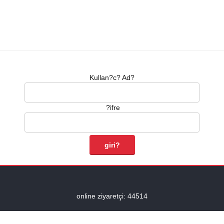
Kullan?c? Ad?
?ifre
online ziyaretçi: 44514