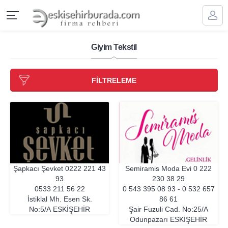
Giyim Tekstil
FİLTRELEME
Şapkacı Şevket
0222 221 43
Semiramis Moda Evi
0 222
93
230 38 29
0533 211 56 22
0 543 395 08 93 - 0 532 657
İstiklal Mh. Esen Sk.
86 61
No:5/A
ESKIŞEHIR
Şair Fuzuli Cad. No:25/A
Odunpazarı
ESKIŞEHIR