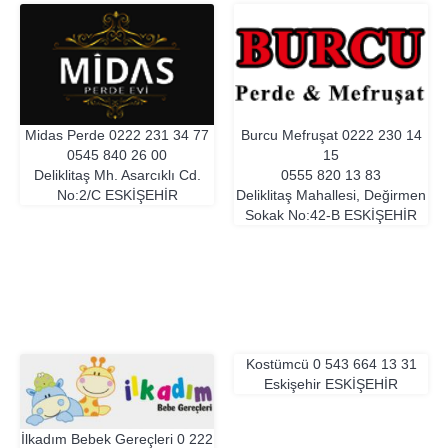
Midas Perde
0222 231 34 77
Burcu Mefruşat
0222 230 14
0545 840 26 00
15
Deliklitaş Mh. Asarcıklı Cd.
0555 820 13 83
No:2/C
ESKIŞEHIR
Deliklitaş Mahallesi, Değirmen
Sokak No:42-B
ESKIŞEHIR
Kostümcü
0 543 664 13 31
Eskişehir
ESKIŞEHIR
İlkadım Bebek Gereçleri
0 222