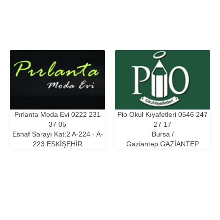
Pırlanta Moda Evi
0222 231
Pio Okul Kıyafetleri
0546 247
37 05
27 17
Esnaf Sarayı Kat:2 A-224 - A-
Bursa /
223
ESKIŞEHIR
Gaziantep
GAZIANTEP