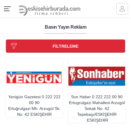
Basın Yayın Reklam
FİLTRELEME
Yenigün Gazetesi
0 222 222
Son Haber
0 222 222 00 90
00 90
Ertugrulgazi Mahallesi Arzugül
Ertuğrulgazi Mh. Arzugül Sk.
Sokak No: 42
No: 42
ESKIŞEHIR
Tepebaşı/ESKİŞEHİR
ESKIŞEHIR