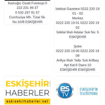
Kadıoğlu Ozalit Fotokopi
0
222 231 99 37
İstikbal Gazetesi
0222 220 19
0 532 297 81 57
01 - 02
Cumhuriye Mh. Tutal Sk.
Merkez
No:16/B
ESKIŞEHIR
0222 220 19 01 0222 220 19
02
İstiklal Mah Adalar Sok No: 5
ESKİŞEHİR
Şube
0222 220 19 06 0222 220 19
08
Arifiye Mah Yalbı Sok Arifbey
Apt Kat:6 Daire:10
ESKİŞEHİR
ESKIŞEHIR