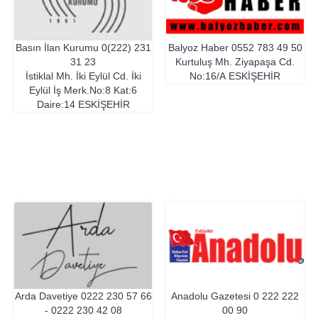
Basın İlan Kurumu
0(222) 231
Balyoz Haber
0552 783 49 50
31 23
Kurtuluş Mh. Ziyapaşa Cd.
İstiklal Mh. İki Eylül Cd. İki
No:16/A
ESKIŞEHIR
Eylül İş Merk.No:8 Kat:6
Daire:14
ESKIŞEHIR
Arda Davetiye
0222 230 57 66
Anadolu Gazetesi
0 222 222
- 0222 230 42 08
00 90