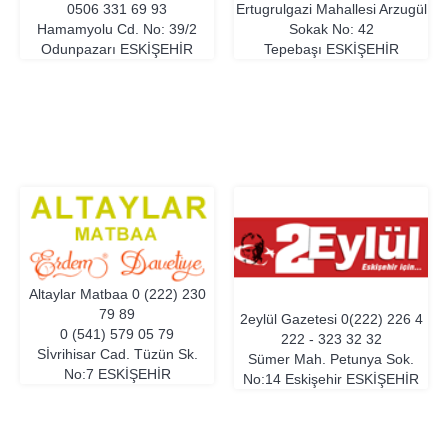
0506 331 69 93
Ertugrulgazi Mahallesi Arzugül
Hamamyolu Cd. No: 39/2
Sokak No: 42
Odunpazarı
ESKIŞEHIR
Tepebaşı
ESKIŞEHIR
Altaylar Matbaa
0 (222) 230
79 89
2eylül Gazetesi
0(222) 226 4
0 (541) 579 05 79
222 - 323 32 32
Sİvrihisar Cad. Tüzün Sk.
Sümer Mah. Petunya Sok.
No:7
ESKIŞEHIR
No:14 Eskişehir
ESKIŞEHIR