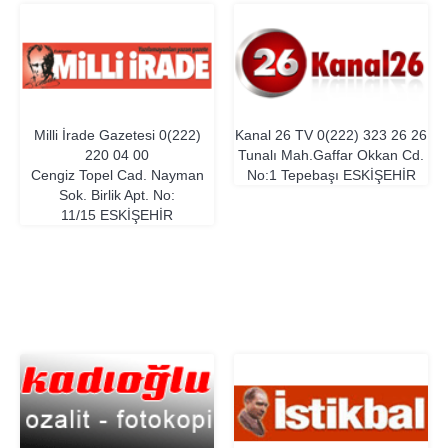
Milli İrade Gazetesi
0(222)
Kanal 26 TV
0(222) 323 26 26
220 04 00
Tunalı Mah.Gaffar Okkan Cd.
Cengiz Topel Cad. Nayman
No:1 Tepebaşı
ESKIŞEHIR
Sok. Birlik Apt. No:
11/15
ESKIŞEHIR