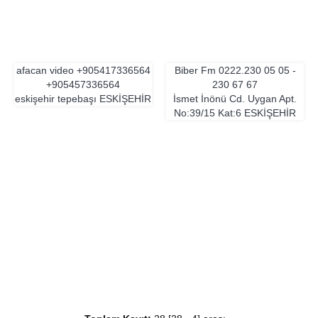
afacan video
+905417336564
Biber Fm
0222.230 05 05 -
+905457336564
230 67 67
eskişehir tepebaşı
ESKIŞEHIR
İsmet İnönü Cd. Uygan Apt.
No:39/15 Kat:6
ESKIŞEHIR