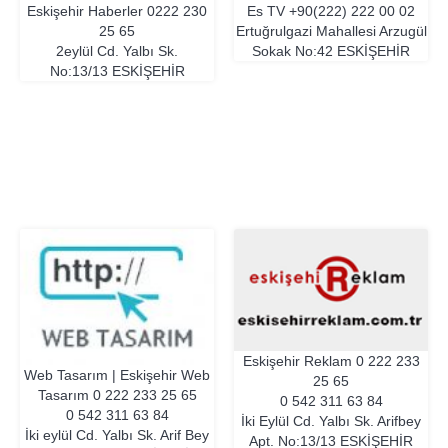
Eskişehir Haberler
0222 230
Es TV
+90(222) 222 00 02
25 65
Ertuğrulgazi Mahallesi Arzugül
2eylül Cd. Yalbı Sk.
Sokak No:42
ESKIŞEHIR
No:13/13
ESKIŞEHIR
Eskişehir Reklam
0 222 233
Web Tasarım | Eskişehir Web
25 65
Tasarım
0 222 233 25 65
0 542 311 63 84
0 542 311 63 84
İki Eylül Cd. Yalbı Sk. Arifbey
İki eylül Cd. Yalbı Sk. Arif Bey
Apt. No:13/13
ESKIŞEHIR