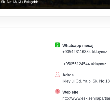
ı Sk. No:13/13 / Eskişehir
Whatsapp mesaj
+905423116384 tıklayınız
+95056124544 tıklayınız
Adres
İkieylül Cd. Yalbı Sk. No:1
Web site
http://www.eskisehirapartla