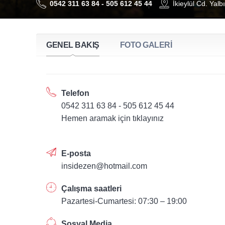
0542 311 63 84 - 505 612 45 44
İkieylül Cd. Yalb
GENEL BAKIŞ
FOTO GALERİ
Telefon
0542 311 63 84 - 505 612 45 44
Hemen aramak için tıklayınız
E-posta
insidezen@hotmail.com
Çalışma saatleri
Pazartesi-Cumartesi: 07:30 – 19:00
Sosyal Media