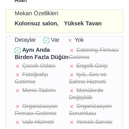
Alan
Mekan Özellikleri
Kolonsuz salon, Yüksek Tavan
Detaylar
Var
Yok
Aynı Anda
Catering Firması
Birden Fazla Düğün
Getirme
Çocuk Odası
Engelli Girişi
Fotoğrafçı
Işık, Ses ve
Getirme
Sahne Hizmeti
Menü Tadımı
Menülerde
Değişiklik
Organizasyon
Organizasyon
Firması Getirme
Sorumlusu
Vale Hizmeti
Yemek Servisi