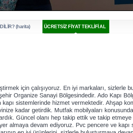
DİLİR? (harita)
ÜCRETSİZ FİYAT TEKLİFİ AL
tirmek için çalışıyoruz. En iyi markaları, sizlerle
ehir Organize Sanayi Bölgesindedir. Ado Kapı Bölge
kapı sistemlerinde hizmet vermektedir. Ahşap ko
inize kadar getirdik. Mutfak mobilyaları konusunda, 
rdık. Güncel olanı hep takip ettik ve takip etmeye 
 yer almaya devam ediyoruz. Pvc pencere ve kapı si
rının en iyi ürünlerini, sizlerle buluşturmaya devam