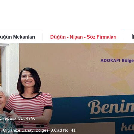
üğün Mekanları
Düğün - Nişan - Söz Firmaları
İ
 Ziyapaşa CD. 47/A
h. Organize Sanayi Bölgesi 9.Cad No: 41