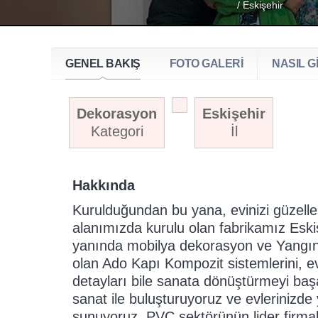
/ Eskişehir
GENEL BAKIŞ
FOTO GALERİ
NASIL Gİ
Dekorasyon
Eskişehir
Kategori
İl
Hakkında
Kurulduğundan bu yana, evinizi güzelleş
alanımızda kurulu olan fabrikamız Eskiş
yanında mobilya dekorasyon ve Yangın 
olan Ado Kapı Kompozit sistemlerini, ev
detayları bile sanata dönüştürmeyi başa
sanat ile buluşturuyoruz ve evlerinizde
sunuyoruz. PVC sektörünün lider firmala