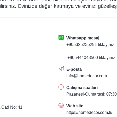
ilirsiniz. Evinizde değer katmaya ve evinizi güzell
Whatsapp mesaj
+905325235291 tıklayınız
+905444043500 tıklayınız
E-posta
info@homedecor.com
Çalışma saatleri
Pazartesi-Cumartesi: 07:30
Web site
9.Cad No: 41
https://homedecor.com.tr/