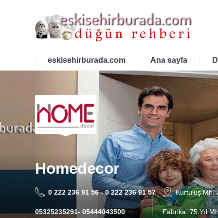
eskisehirburada.com
Ana sayfa
D
Homedecor
0 222 236 91 56 - 0 222 236 91 57
Kurtuluş Mh.
05325235291- 05444043500
Fabrika: 75.Yıl M