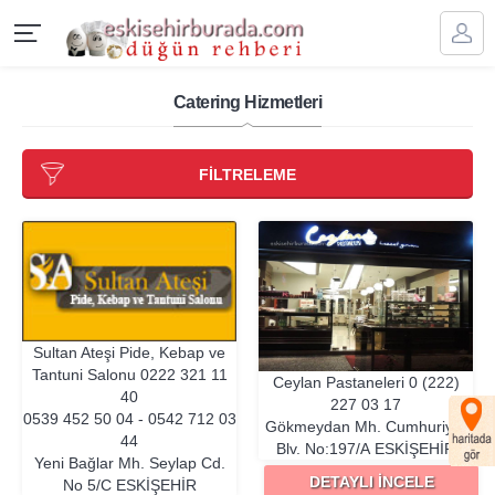
Catering Hizmetleri
FİLTRELEME
Sultan Ateşi Pide, Kebap ve
Tantuni Salonu
0222 321 11
Ceylan Pastaneleri
0 (222)
40
227 03 17
0539 452 50 04 - 0542 712 03
Gökmeydan Mh. Cumhuriyet
44
Blv. No:197/A
ESKIŞEHIR
Yeni Bağlar Mh. Seylap Cd.
DETAYLI İNCELE
No 5/C
ESKIŞEHIR