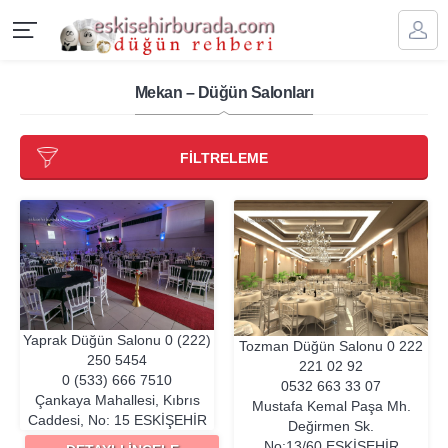
Mekan – Düğün Salonları
FİLTRELEME
Yaprak Düğün Salonu
0 (222)
Tozman Düğün Salonu
0 222
250 5454
221 02 92
0 (533) 666 7510
0532 663 33 07
Çankaya Mahallesi, Kıbrıs
Mustafa Kemal Paşa Mh.
Caddesi, No: 15
ESKIŞEHIR
Değirmen Sk.
No:13/60
ESKIŞEHIR