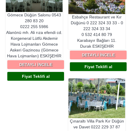
Gömece Düğün Salonu
0543
Esbahçe Restaurant ve Kır
280 83 20
Düğünü
0 222 324 33 33 - 0
0222 255 5986
222 324 33 34
Alanönü mh. Ali rıza efendi cd.
0 532 414 80 79
Korgeneral Lütfü Akdemir
Karabayır Bağları 11.
Hava Lojmanları Gömece
Durak
ESKIŞEHIR
Askeri Gazinosu (Gömece
DETAYLI İNCELE
Hava Lojmanları)
ESKIŞEHIR
DETAYLI İNCELE
Fiyat Teklifi al
Fiyat Teklifi al
Çınaraltı Villa Park Kır Düğün
ve Davet
0222 229 37 87