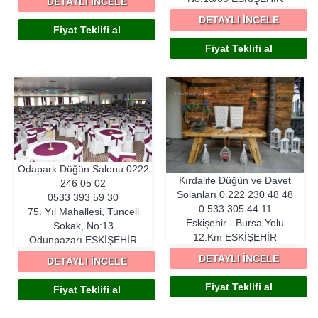
DETAYLI İNCELE
DETAYLI İNCELE
Fiyat Teklifi al
Fiyat Teklifi al
Odapark Düğün Salonu
0222
Kırdalife Düğün ve Davet
246 05 02
Solanları
0 222 230 48 48
0533 393 59 30
0 533 305 44 11
75. Yıl Mahallesi, Tunceli
Eskişehir - Bursa Yolu
Sokak, No:13
12.Km
ESKIŞEHIR
Odunpazarı
ESKIŞEHIR
DETAYLI İNCELE
DETAYLI İNCELE
Fiyat Teklifi al
Fiyat Teklifi al