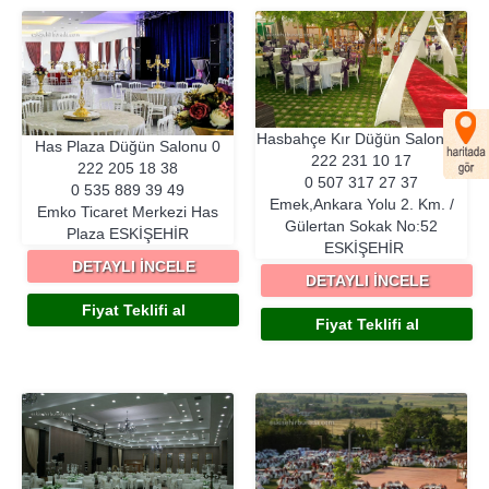
Hasbahçe Kır Düğün Salonu
0
Has Plaza Düğün Salonu
0
222 231 10 17
222 205 18 38
0 507 317 27 37
0 535 889 39 49
Emek,Ankara Yolu 2. Km. /
Emko Ticaret Merkezi Has
Gülertan Sokak No:52
Plaza
ESKIŞEHIR
ESKIŞEHIR
DETAYLI İNCELE
DETAYLI İNCELE
Fiyat Teklifi al
Fiyat Teklifi al