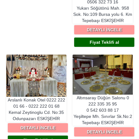
0506 322 73 16
Yukarı Söğütönü Mah. 958
Sok. No:109 Bursa yolu 6. Km
Tepebaşı
ESKIŞEHIR
DETAYLI İNCELE
Fiyat Teklifi al
Altınsaray Düğün Salonu
0
Arslanlı Konak Otel
0222 222
222 335 35 95
01 66 - 0222 222 01 68
0 542 603 88 17
Kemal Zeytinoglu Cd. No:35
Yeşiltepe Mh. Sınırlar Sk.No:2
Odunpazarı
ESKIŞEHIR
Tepebaşı
ESKIŞEHIR
DETAYLI İNCELE
DETAYLI İNCELE