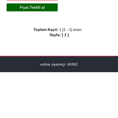
Fiyat Teklifi al
Toplam Kayıt:
1 [1 - 1] arası
Sayfa:
[
1
]
online ziyaretçi: 44362