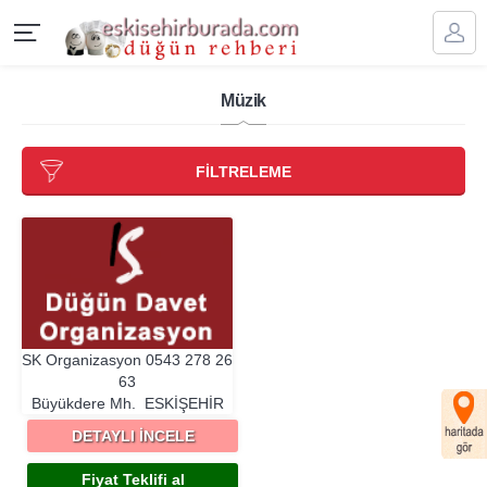
Müzik
FİLTRELEME
SK Organizasyon
0543 278 26
63
Büyükdere Mh.
ESKIŞEHIR
DETAYLI İNCELE
Fiyat Teklifi al