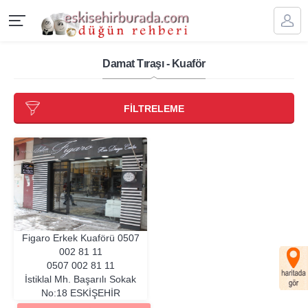
Damat Tıraşı - Kuaför
FİLTRELEME
Figaro Erkek Kuaförü
0507
002 81 11
0507 002 81 11
İstiklal Mh. Başarılı Sokak
No:18
ESKIŞEHIR