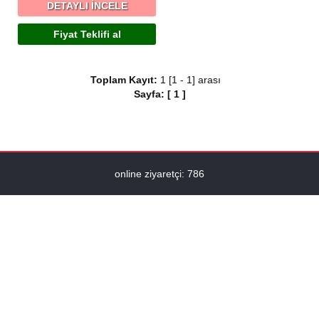
DETAYLI İNCELE
Fiyat Teklifi al
Toplam Kayıt:
1 [1 - 1] arası
Sayfa:
[
1
]
online ziyaretçi: 786