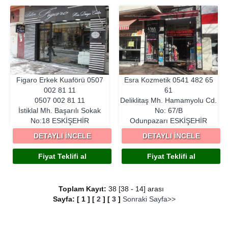
Figaro Erkek Kuaförü
0507
Esra Kozmetik
0541 482 65
002 81 11
61
0507 002 81 11
Deliklitaş Mh. Hamamyolu Cd.
İstiklal Mh. Başarılı Sokak
No: 67/B
No:18
ESKIŞEHIR
Odunpazarı
ESKIŞEHIR
DETAYLI İNCELE
DETAYLI İNCELE
Fiyat Teklifi al
Fiyat Teklifi al
Toplam Kayıt:
38 [38 - 14] arası
Sayfa:
[
1
]
[
2
]
[
3
]
Sonraki Sayfa>>