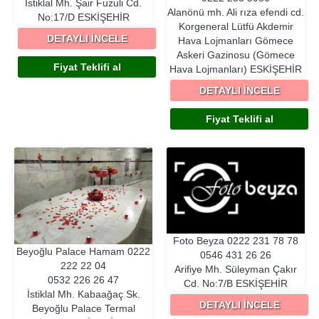
İstiklal Mh. Şair Fuzuli Cd.
Alanönü mh. Ali rıza efendi cd.
No:17/D
ESKIŞEHIR
Korgeneral Lütfü Akdemir
DETAYLI İNCELE
Hava Lojmanları Gömece
Askeri Gazinosu (Gömece
Fiyat Teklifi al
Hava Lojmanları)
ESKIŞEHIR
DETAYLI İNCELE
Fiyat Teklifi al
Foto Beyza
0222 231 78 78
Beyoğlu Palace Hamam
0222
0546 431 26 26
222 22 04
Arifiye Mh. Süleyman Çakır
0532 226 26 47
Cd. No:7/B
ESKIŞEHIR
İstiklal Mh. Kabaağaç Sk.
DETAYLI İNCELE
Beyoğlu Palace Termal