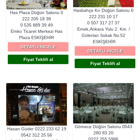
Hasbahçe Kır Düğün Salonu
0
Has Plaza Düğün Salonu
0
222 231 10 17
222 205 18 38
0 507 317 27 37
0 535 889 39 49
Emek,Ankara Yolu 2. Km. /
Emko Ticaret Merkezi Has
Gülertan Sokak No:52
Plaza
ESKIŞEHIR
ESKIŞEHIR
DETAYLI İNCELE
DETAYLI İNCELE
Fiyat Teklifi al
Fiyat Teklifi al
Gömece Düğün Salonu
0543
Hasan Güder
0222 233 62 19
280 83 20
0542 312 25 56
0222 255 5986