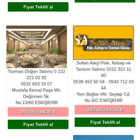
Fiyat Teklifi al
Sultan Ateşi Pide, Kebap ve
Tantuni Salonu
0222 321 11
Tozman Düğün Salonu
0 222
40
221 02 92
0539 452 50 04 - 0542 712 03
0532 663 33 07
44
Mustafa Kemal Paşa Mh.
Yeni Bağlar Mh. Seylap Cd.
Değirmen Sk.
No 5/C
ESKIŞEHIR
No:13/60
ESKIŞEHIR
DETAYLI İNCELE
DETAYLI İNCELE
Fiyat Teklifi al
Fiyat Teklifi al