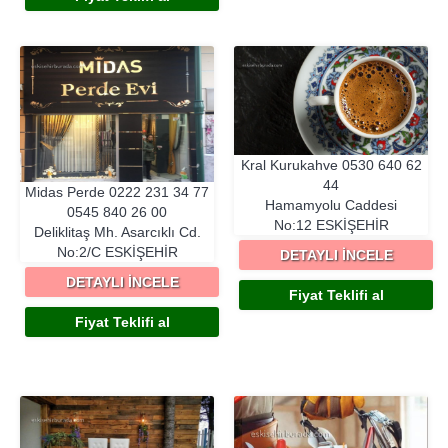
Kral Kurukahve
0530 640 62
44
Midas Perde
0222 231 34 77
Hamamyolu Caddesi
0545 840 26 00
No:12
ESKIŞEHIR
Deliklitaş Mh. Asarcıklı Cd.
No:2/C
ESKIŞEHIR
DETAYLI İNCELE
DETAYLI İNCELE
Fiyat Teklifi al
Fiyat Teklifi al