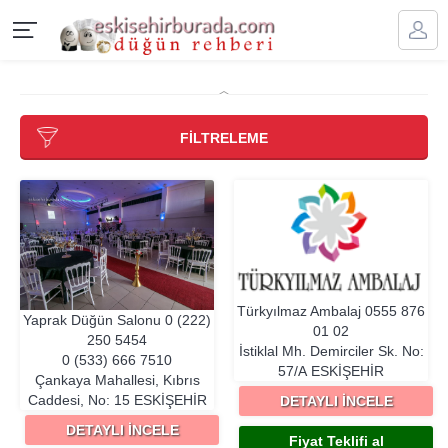
FİLTRELEME
Türkyılmaz Ambalaj
0555 876
Yaprak Düğün Salonu
0 (222)
01 02
250 5454
İstiklal Mh. Demirciler Sk. No:
0 (533) 666 7510
57/A
ESKIŞEHIR
Çankaya Mahallesi, Kıbrıs
Caddesi, No: 15
ESKIŞEHIR
DETAYLI İNCELE
DETAYLI İNCELE
Fiyat Teklifi al