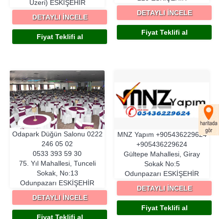
Üzeri)
ESKIŞEHIR
DETAYLI İNCELE
DETAYLI İNCELE
Fiyat Teklifi al
Fiyat Teklifi al
Odapark Düğün Salonu
0222
MNZ Yapım
+905436229624
246 05 02
+905436229624
0533 393 59 30
Gültepe Mahallesi, Giray
75. Yıl Mahallesi, Tunceli
Sokak No:5
Sokak, No:13
Odunpazarı
ESKIŞEHIR
Odunpazarı
ESKIŞEHIR
DETAYLI İNCELE
DETAYLI İNCELE
Fiyat Teklifi al
Fiyat Teklifi al