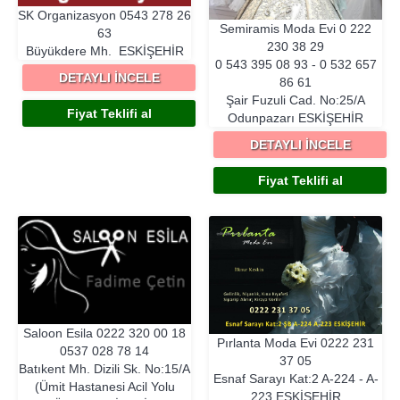
SK Organizasyon
0543 278 26
Semiramis Moda Evi
0 222
63
230 38 29
Büyükdere Mh.
ESKIŞEHIR
0 543 395 08 93 - 0 532 657
DETAYLI İNCELE
86 61
Şair Fuzuli Cad. No:25/A
Fiyat Teklifi al
Odunpazarı
ESKIŞEHIR
DETAYLI İNCELE
Fiyat Teklifi al
Saloon Esila
0222 320 00 18
Pırlanta Moda Evi
0222 231
0537 028 78 14
37 05
Batıkent Mh. Dizili Sk. No:15/A
Esnaf Sarayı Kat:2 A-224 - A-
(Ümit Hastanesi Acil Yolu
223
ESKIŞEHIR