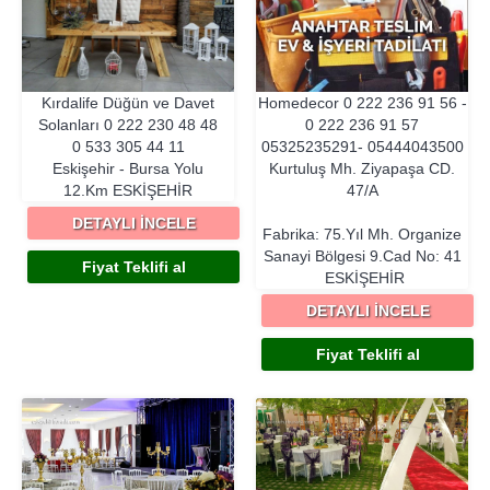
Kırdalife Düğün ve Davet
Homedecor
0 222 236 91 56 -
Solanları
0 222 230 48 48
0 222 236 91 57
0 533 305 44 11
05325235291- 05444043500
Eskişehir - Bursa Yolu
Kurtuluş Mh. Ziyapaşa CD.
12.Km
ESKIŞEHIR
47/A
DETAYLI İNCELE
Fabrika: 75.Yıl Mh. Organize
Sanayi Bölgesi 9.Cad No: 41
Fiyat Teklifi al
ESKIŞEHIR
DETAYLI İNCELE
Fiyat Teklifi al