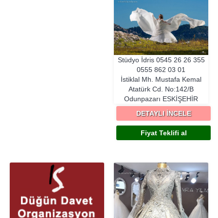
Stüdyo İdris
0545 26 26 355
0555 862 03 01
İstiklal Mh. Mustafa Kemal
Atatürk Cd. No:142/B
Odunpazarı
ESKIŞEHIR
DETAYLI İNCELE
Fiyat Teklifi al