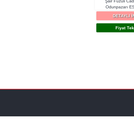
Şair Fuzuli Ca
Odunpazarı
E
DETAYLI 
Fiyat Tekl