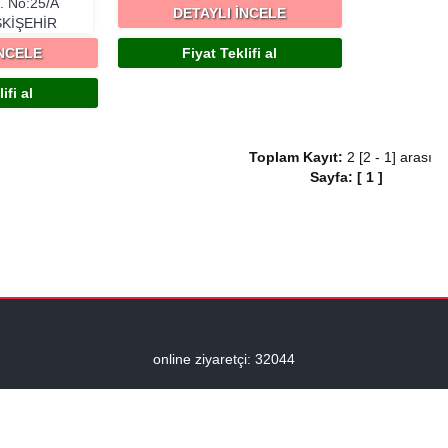
d. No:25/A
DETAYLI İNCELE
SKIŞEHIR
İNCELE
Fiyat Teklifi al
ifi al
Toplam Kayıt:
2 [2 - 1] arası
Sayfa:
[
1
]
online ziyaretçi: 32044