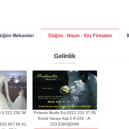
üğün Mekanları
Düğün - Nişan - Söz Firmaları
İ
Gelinlik
i
0 222 230 38
Pırlanta Moda Evi
0222 231 37 05
Esnaf Sarayı Kat:2 A-224 - A-
 532 657 86 61
223
ESKIŞEHIR