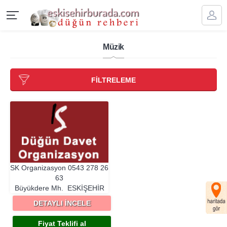
Müzik
FİLTRELEME
SK Organizasyon
0543 278 26
63
Büyükdere Mh.
ESKIŞEHIR
DETAYLI İNCELE
Fiyat Teklifi al