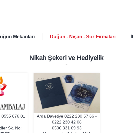
üğün Mekanları
Düğün - Nişan - Söz Firmaları
İ
Nikah Şekeri ve Hediyelik
j
0555 876 01
Arda Davetiye
0222 230 57 66 -
0222 230 42 08
ciler Sk. No:
0506 331 69 93