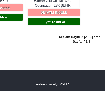
ŞEHIR
Hamamyolu Cd. No: 39/2
Odunpazarı
ESKIŞEHIR
İNCELE
DETAYLI İNCELE
ifi al
Fiyat Teklifi al
Toplam Kayıt:
2 [2 - 1] arası
Sayfa:
[
1
]
online ziyaretçi: 25117