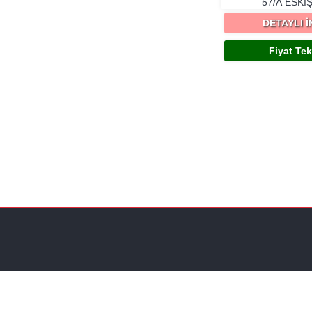
57/A
ESKI
DETAYLI 
Fiyat Tekl