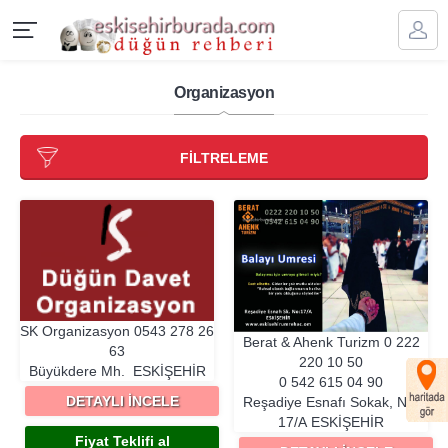
Organizasyon
FİLTRELEME
SK Organizasyon
0543 278 26
Berat & Ahenk Turizm
0 222
63
220 10 50
Büyükdere Mh.
ESKIŞEHIR
0 542 615 04 90
DETAYLI İNCELE
Reşadiye Esnafı Sokak, No:
17/A
ESKIŞEHIR
Fiyat Teklifi al