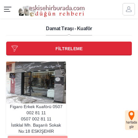
Damat Tıraşı - Kuaför
FİLTRELEME
Figaro Erkek Kuaförü
0507
002 81 11
0507 002 81 11
İstiklal Mh. Başarılı Sokak
No:18
ESKIŞEHIR