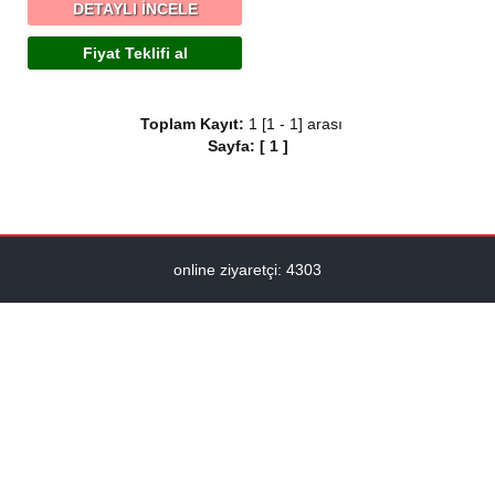
DETAYLI İNCELE
Fiyat Teklifi al
Toplam Kayıt:
1 [1 - 1] arası
Sayfa:
[
1
]
online ziyaretçi: 4303